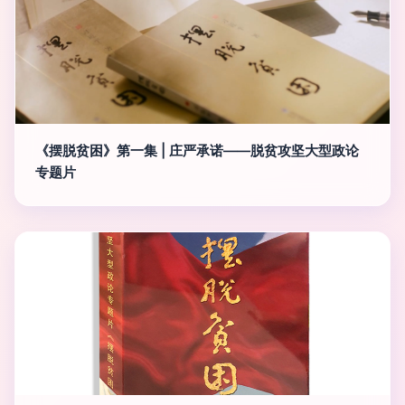
《摆脱贫困》第一集 | 庄严承诺——脱贫攻坚大型政论
专题片