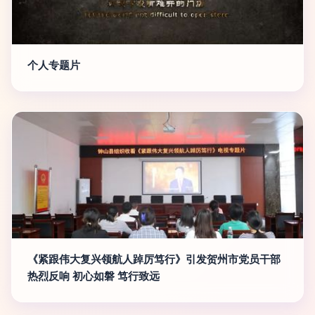
个人专题片
《紧跟伟大复兴领航人踔厉笃行》引发贺州市党员干部
热烈反响 初心如磐 笃行致远